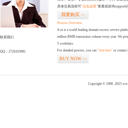
具体交易流程可
“点击这里”
查看或咨询support@
我要购买
>>
Process Overview:
4.cn is a world leading domain escrow service plat
million RMB transaction volume every year. We promi
联系我们
5 workdays.
For detailed process, you can
“visit here”
or contact
QQ：2726103981
BUY NOW
>>
Copyright © 1998 -2025 www