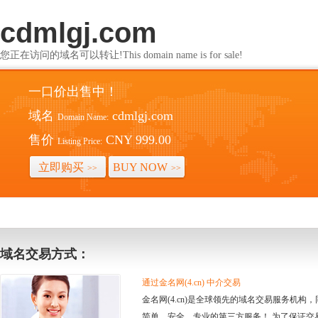
cdmlgj.com
您正在访问的域名可以转让!This domain name is for sale!
一口价出售中！
域名
cdmlgj.com
Domain Name:
售价
CNY 999.00
Listing Price:
立即购买
BUY NOW
>>
>>
域名交易方式：
通过金名网(4.cn) 中介交易
金名网(4.cn)是全球领先的域名交易服务机
简单、安全、专业的第三方服务！ 为了保证交